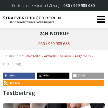
Kostenlose Ersteinschätzung:
030 / 959 985 680
24H-NOTRUF
030 / 959 985 688
Sie sind hier:
Startseite
»
Aktuelle Themen
»
Allgemein
»
Testbeitrag
teilen
teilen
E-Mail
RSS-feed
Testbeitrag